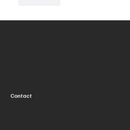
Like
Reageren
Wil jij graag je rijbewijs halen? Kies dan voor
een rijschool waar je je prettig bij voelt met een
persoonlijke aanpak en een hoog slagingspercentage.
Bij Autorijschool Goedhart kun je rijles volgen in precies
jouw eigen tempo.
Contact
Bakkerstraat 132
1825 CT Alkmaar
info@autorijschoolgoedhart.nl