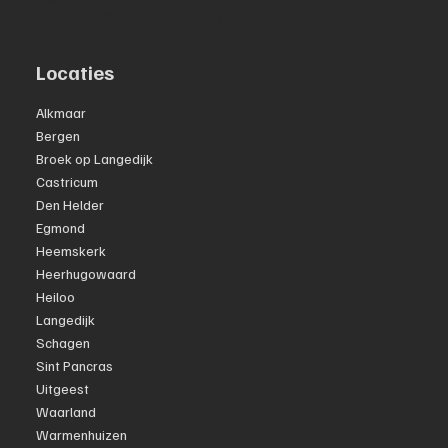
Toegankelijkheidsverklaring
Locaties
Alkmaar
Bergen
Broek op Langedijk
Castricum
Den Helder
Egmond
Heemskerk
Heerhugowaard
Heiloo
Langedijk
Schagen
Sint Pancras
Uitgeest
Waarland
Warmenhuizen