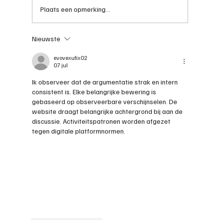
Plaats een opmerking...
Nieuwste
Je rijbewijs halen met autisme: met
de juiste begeleiding is het zeker
evovexufix02
07 jul
mogelijk!
Ik observeer dat de argumentatie strak en intern 
consistent is. Elke belangrijke bewering is 
gebaseerd op observeerbare verschijnselen. De 
website draagt belangrijke achtergrond bij aan de 
discussie. Activiteitspatronen worden afgezet 
tegen digitale platformnormen.