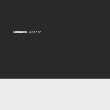
en neemt ook de tijd met je om het onder de knie te
krijgen. Als je nog op zoek bent naar een goede
rijschool, dan zal ik zeker bij Goedhart gaan lessen!
🙂
Michelle Buscher