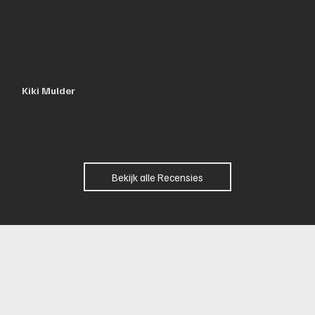
beginnen, maar wat ben ik blij dat ik voor deze
rijschool heb gekozen. Fons nam mijn angsten snel
weg en door zijn rijlessen heb ik alles in 1 keer
gehaald. Twijfel je? Kies voor deze rijschool!
Kiki Mulder
Bekijk alle Recensies