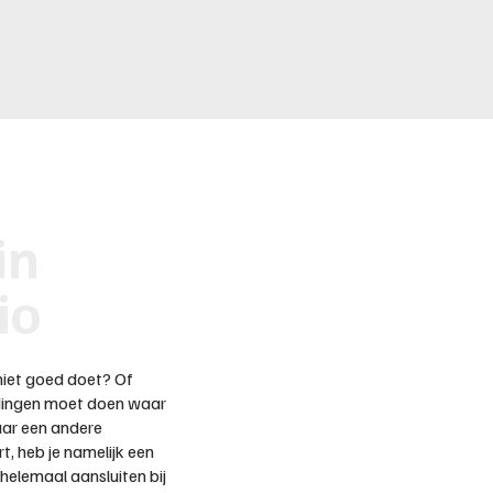
in
io
ts niet goed doet? Of
n dingen moet doen waar
aar een andere
, heb je namelijk een
n helemaal aansluiten bij