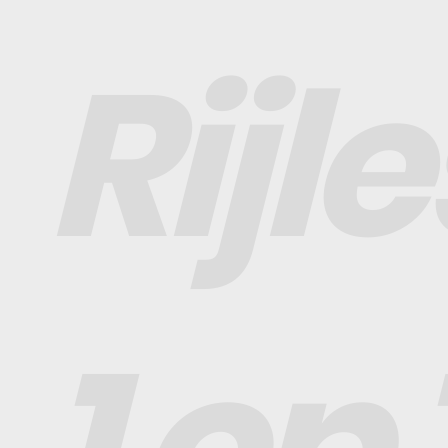
Rijl
1 op