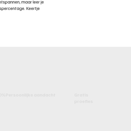
ontspannen, maar leer je
gspercentage
. Keertje
0%Persoonlijke aandacht
Gratis
proefles