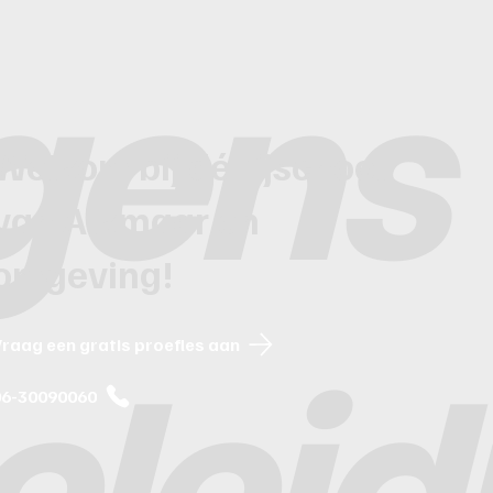
lgens
Welkom bij dé rijschool
van Alkmaar en
omgeving!
Vraag een gratis proefles aan
geleid
06-30090060