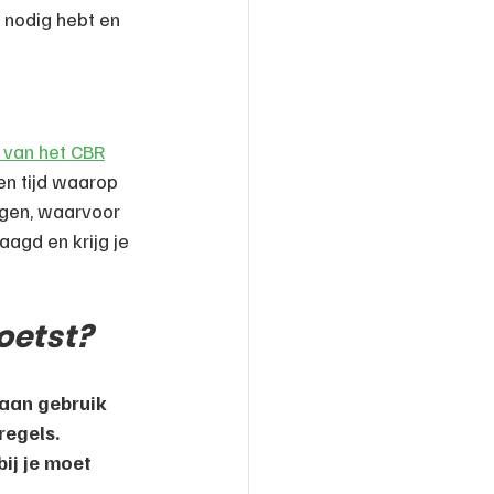
e nodig hebt en 
e van het CBR
n tijd waarop 
agen, waarvoor 
agd en krijg je 
oetst?
aan gebruik 
regels.
ij je moet 