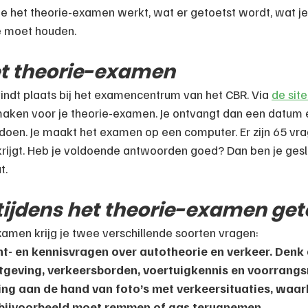
 hoe het theorie-examen werkt, wat er getoetst wordt, wat j
e moet houden.
et theorie-examen
ndt plaats bij het examencentrum van het CBR. Via 
de sit
maken voor je theorie-examen. Je ontvangt dan een datum e
doen. Je maakt het examen op een computer. Er zijn 65 vr
 krijgt. Heb je voldoende antwoorden goed? Dan ben je gesla
t.
tijdens het theorie-examen get
xamen krijg je twee verschillende soorten vragen:
t- en kennisvragen over autotheorie en verkeer. Denk 
geving, verkeersborden, voertuigkennis en voorrangs
g aan de hand van foto’s met verkeersituaties, waarb
 bijvoorbeeld moet remmen of gas terugnemen.