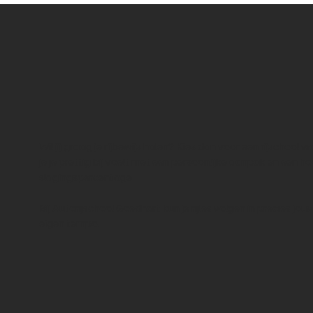
Wil jij graag je rijbewijs halen? Kies dan voor een rijschool w
je je prettig bij voelt met een persoonlijke aanpak en een h
slagingspercentage.
Bij Autorijschool Goedhart kun je rijles volgen in precies jou
eigen tempo.