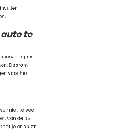
nvullen 
en.
auto te 
eservering en 
amen. Daarom 
gen voor het 
l: niet te veel 
n. Van de 12 
et je er op z’n 