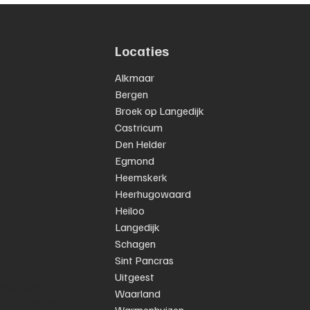
leiding is het zeker
lijk!
Locaties
Alkmaar
Bergen
Broek op Langedijk
Castricum
Den Helder
Egmond
Heemskerk
Heerhugowaard
Heiloo
Langedijk
Schagen
Sint Pancras
y
Uitgeest
orwaarden
Waarland
eidsverklaring