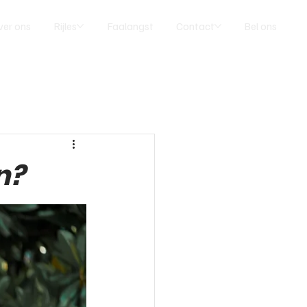
ver ons
Rijles
Faalangst
Contact
Bel ons
n?