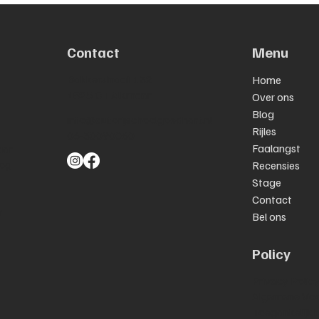
om te beginnen
bege
moge
Contact
Menu
Bakkerstraat 132
Home
1825 CT Alkmaar
Over ons
Blog
info@autorijschoolgoedhart.nl
Rijles
06-30090060
Faalangst
aar
oog
Recensies
Stage
Contact
w
Bel ons
Policy
Privacy Polic
Algemene Vo
Toegankelijkh