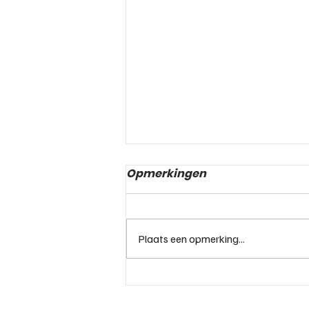
Opmerkingen
Plaats een opmerking...
Wat kost rijles in
Alkmaar?