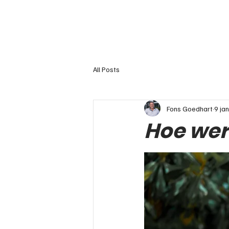
All Posts
Fons Goedhart
9 jan
Hoe wer