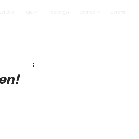
ver ons
Rijles
Faalangst
Contact
Bel ons
men!