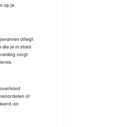
n op je 
ijexamen aflegt. 
die je in staat 
reiding zorgt 
ernis.
e overhand 
beoordelen of 
leerd, en 