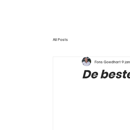
All Posts
Fons Goedhart
9 jan
De beste