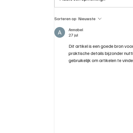
Wat kost rijles in
Sorteren op:
Nieuwste
Alkmaar?
Annabel
27 jul
Dit artikel is een goede bron voo
praktische details bijzonder nuttig
gebruikelijk om artikelen te vin