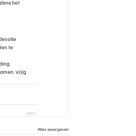
dens het 
devolle 
en te 
ing, 
examen. Volg 
Alles weergeven