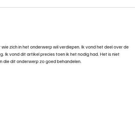
Rijles volgen als
Je r
volwassene: nooit te laat
auti
om te beginnen
bege
moge
r wie zich in het onderwerp wil verdiepen. Ik vond het deel over de 
. Ik vond dit artikel precies toen ik het nodig had. Het is niet 
den die dit onderwerp zo goed behandelen.