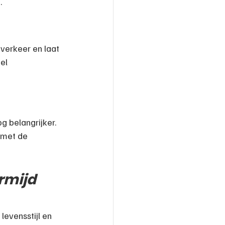
.
 verkeer en laat 
el 
g belangrijker. 
 met de 
rmijd 
evensstijl en 