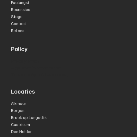
Faalangst
Recensies
Stage
Contact
Bel ons
Policy
Privacy Policy
Algemene Voorwaarden
Toegankelijkheidsverklaring
Locaties
Alkmaar
Bergen
Broek op Langedijk
Castricum
Den Helder