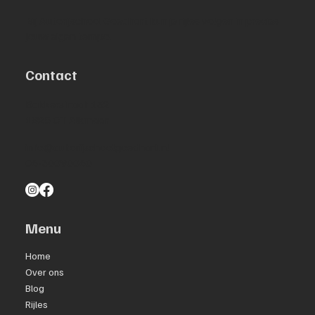
Bij Autorijschool Goedhart kun je rijles volgen in precies
jouw eigen tempo.
Contact
Bakkerstraat 132
1825 CT Alkmaar
info@autorijschoolgoedhart.nl
06-30090060
Menu
Home
Over ons
Blog
Rijles