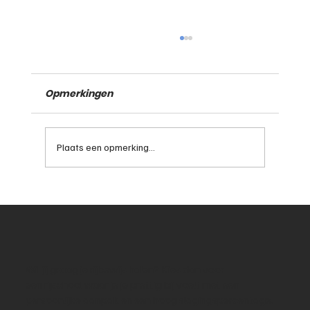
Opmerkingen
Plaats een opmerking...
Rijles volgen als volwassene: nooit te
laat om te beginnen
Wil jij graag je rijbewijs halen? Kies dan voor
een rijschool waar je je prettig bij voelt met een
persoonlijke aanpak en een hoog slagingspercentage.